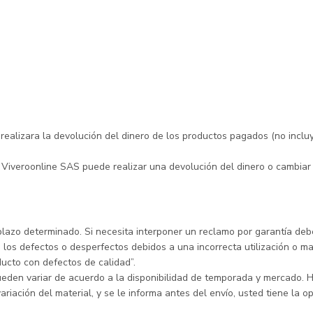
ad a partir del momento de la entrega del producto o mercancía.
n éxito y se haya recibido el pago íntegramente.
alizara la devolución del dinero de los productos pagados (no incluye
a Viveroonline SAS puede realizar una devolución del dinero o cambiar
lazo determinado. Si necesita interponer un reclamo por garantía deb
 los defectos o desperfectos debidos a una incorrecta utilización o m
ducto con defectos de calidad”.
pueden variar de acuerdo a la disponibilidad de temporada y mercado. 
iación del material, y se le informa antes del envío, usted tiene la o