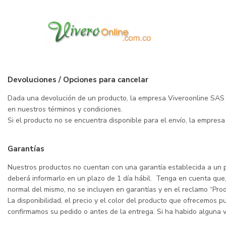
Riesgos y propiedad
El riesgo de daño o pérdida de los productos será su responsabilid
Usted sólo será dueño del producto una vez haya sido entregado co
Devoluciones / Opciones para cancelar
Dada una devolución de un producto, la empresa Viveroonline SAS re
en nuestros términos y condiciones.
Si el producto no se encuentra disponible para el envío, la empres
Garantías
Nuestros productos no cuentan con una garantía establecida a un p
deberá informarlo en un plazo de 1 día hábil. Tenga en cuenta que,
normal del mismo, no se incluyen en garantías y en el reclamo “Pro
La disponibilidad, el precio y el color del producto que ofrecemos 
confirmamos su pedido o antes de la entrega. Si ha habido alguna var