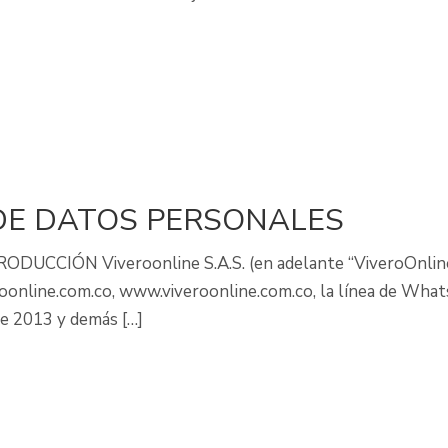
 DE DATOS PERSONALES
UCCIÓN Viveroonline S.A.S. (en adelante “ViveroOnline”
eroonline.com.co, www.viveroonline.com.co, la línea de Wha
e 2013 y demás […]