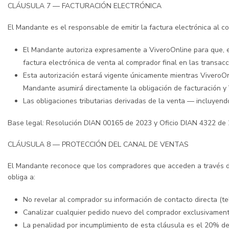
CLÁUSULA 7 — FACTURACIÓN ELECTRÓNICA
El Mandante es el responsable de emitir la factura electrónica al co
El Mandante autoriza expresamente a ViveroOnline para que, en
factura electrónica de venta al comprador final en las transac
Esta autorización estará vigente únicamente mientras ViveroOnl
Mandante asumirá directamente la obligación de facturación y V
Las obligaciones tributarias derivadas de la venta — incluye
Base legal: Resolución DIAN 00165 de 2023 y Oficio DIAN 4322 de 2
CLÁUSULA 8 — PROTECCIÓN DEL CANAL DE VENTAS
El Mandante reconoce que los compradores que acceden a través de
obliga a:
No revelar al comprador su información de contacto directa (tel
Canalizar cualquier pedido nuevo del comprador exclusivamente
La penalidad por incumplimiento de esta cláusula es el 20% del