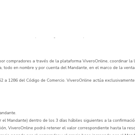
com.co | Bogota D.C., Colombia
os datos fiscales quedan registrados en la plataforma al momento de 
r compradores a través de la plataforma ViveroOnline, coordinar la lo
ca, todo en nombre y por cuenta del Mandante, en el marco de la vent
 1262 a 1286 del Código de Comercio. ViveroOnline actúa exclusivame
Mandante.
r el Mandante) dentro de los 3 días hábiles siguientes a la confirmaci
ión, ViveroOnline podrá retener el valor correspondiente hasta la reso