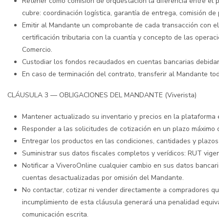
Retener como comisión de orquestación la diferencia entre el 
cubre: coordinación logística, garantía de entrega, comisión de
Emitir al Mandante un comprobante de cada transacción con el d
certificación tributaria con la cuantía y concepto de las oper
Comercio.
Custodiar los fondos recaudados en cuentas bancarias debidame
En caso de terminación del contrato, transferir al Mandante tod
CLÁUSULA 3 — OBLIGACIONES DEL MANDANTE (Viverista)
Mantener actualizado su inventario y precios en la plataforma
Responder a las solicitudes de cotización en un plazo máximo 
Entregar los productos en las condiciones, cantidades y plazos
Suministrar sus datos fiscales completos y verídicos: RUT vigen
Notificar a ViveroOnline cualquier cambio en sus datos bancari
cuentas desactualizadas por omisión del Mandante.
No contactar, cotizar ni vender directamente a compradores que
incumplimiento de esta cláusula generará una penalidad equiva
comunicación escrita.