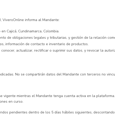
, ViveroOnline informa al Mandante:
o en Cajicá, Cundinamarca, Colombia.
ento de obligaciones legales y tributarias, y gestión de la relación co
os, información de contacto e inventario de productos.
nocer, actualizar, rectificar o suprimir sus datos, y revocar la autori
 indicadas. No se compartirán datos del Mandante con terceros no vincul
ene vigente mientras el Mandante tenga cuenta activa en la plataforma.
iones en curso.
ondos pendientes dentro de los 5 días hábiles siguientes, descontand