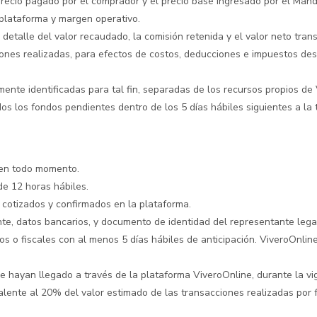
precio pagado por el comprador y el precio base ingresado por el Mand
 plataforma y margen operativo.
etalle del valor recaudado, la comisión retenida y el valor neto tran
aciones realizadas, para efectos de costos, deducciones e impuestos d
nte identificadas para tal fin, separadas de los recursos propios de 
os los fondos pendientes dentro de los 5 días hábiles siguientes a la 
 en todo momento.
de 12 horas hábiles.
 cotizados y confirmados en la plataforma.
te, datos bancarios, y documento de identidad del representante legal 
os o fiscales con al menos 5 días hábiles de anticipación. ViveroOnlin
 hayan llegado a través de la plataforma ViveroOnline, durante la vig
lente al 20% del valor estimado de las transacciones realizadas por f