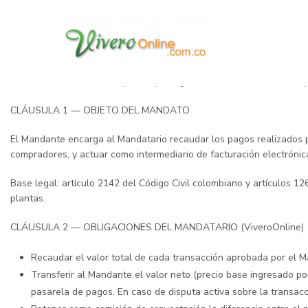
CONTRATO DE MANDATO MERCANTIL REMUNERADO
ViveroOnline.com.co
Versión 1.0 · Vigente desde la fecha de aceptación digital
MANDATARIO: Vivero Portales SAS. (en constitución) | viveroonline.
MANDANTE: El viverista que acepta digitalmente este contrato, cuy
CLÁUSULA 1 — OBJETO DEL MANDATO
El Mandante encarga al Mandatario recaudar los pagos realizados po
compradores, y actuar como intermediario de facturación electróni
Base legal: artículo 2142 del Código Civil colombiano y artículos
plantas.
CLÁUSULA 2 — OBLIGACIONES DEL MANDATARIO (ViveroOnline)
Recaudar el valor total de cada transacción aprobada por el 
Transferir al Mandante el valor neto (precio base ingresado po
pasarela de pagos. En caso de disputa activa sobre la transacc