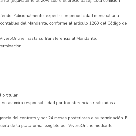
ante (equivalente al 20% sobre el precio base). Esta comisión
sferido. Adicionalmente, expedir con periodicidad mensual una
escontables del Mandante, conforme al artículo 1263 del Código de
ViveroOnline, hasta su transferencia al Mandante.
terminación.
o titular.
e no asumirá responsabilidad por transferencias realizadas a
encia del contrato y por 24 meses posteriores a su terminación. El
uera de la plataforma, exigible por ViveroOnline mediante