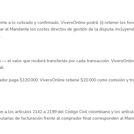
nte a lo cotizado y confirmado, ViveroOnline podrá: (i) retener los fo
brar al Mandante los costos directos de gestión de la disputa, incluyend
.
to — el valor que recibirá transferido por cada transacción. ViveroOn
al.
ador paga $120.000. ViveroOnline retiene $20.000 como comisión y tr
 a los artículos 2142 a 2199 del Código Civil colombiano y los artíc
butarias de facturación frente al comprador final corresponden al Ma