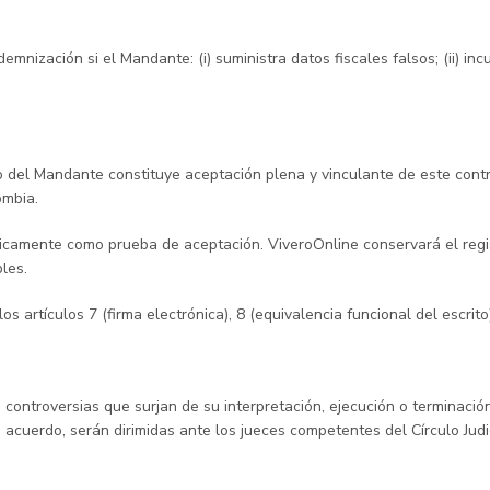
mnización si el Mandante: (i) suministra datos fiscales falsos; (ii) inc
del Mandante constituye aceptación plena y vinculante de este contra
ombia.
amente como prueba de aceptación. ViveroOnline conservará el regist
les.
s artículos 7 (firma electrónica), 8 (equivalencia funcional del escri
 controversias que surjan de su interpretación, ejecución o terminació
a acuerdo, serán dirimidas ante los jueces competentes del Círculo Jud