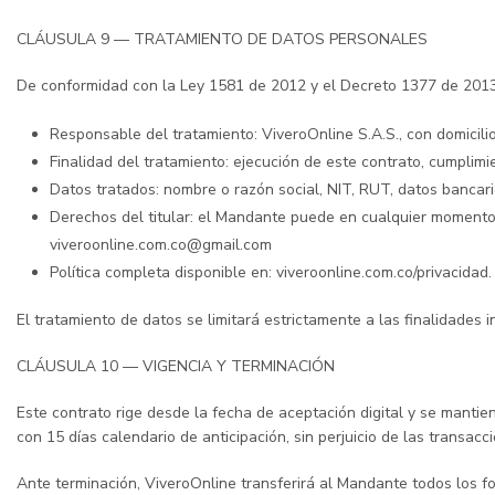
CLÁUSULA 9 — TRATAMIENTO DE DATOS PERSONALES
De conformidad con la Ley 1581 de 2012 y el Decreto 1377 de 2013
Responsable del tratamiento: ViveroOnline S.A.S., con domicili
Finalidad del tratamiento: ejecución de este contrato, cumplimi
Datos tratados: nombre o razón social, NIT, RUT, datos bancari
Derechos del titular: el Mandante puede en cualquier momento co
viveroonline.com.co@gmail.com
Política completa disponible en: viveroonline.com.co/privacidad.
El tratamiento de datos se limitará estrictamente a las finalidades
CLÁUSULA 10 — VIGENCIA Y TERMINACIÓN
Este contrato rige desde la fecha de aceptación digital y se manti
con 15 días calendario de anticipación, sin perjuicio de las transacc
Ante terminación, ViveroOnline transferirá al Mandante todos los f