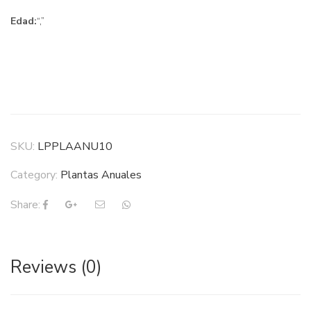
Edad:
“,”
SKU:
LPPLAANU10
Category:
Plantas Anuales
Share:
Reviews (0)