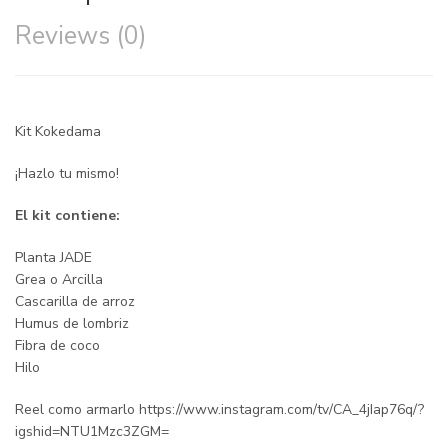
Reviews (0)
Kit Kokedama
¡Hazlo tu mismo!
El kit contiene:
Planta JADE
Grea o Arcilla
Cascarilla de arroz
Humus de lombriz
Fibra de coco
Hilo
Reel como armarlo https://www.instagram.com/tv/CA_4jIap76q/?
igshid=NTU1Mzc3ZGM=