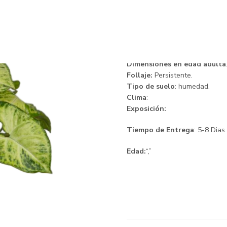
Singonium
Descripción.
Dimensiones en edad adulta
Follaje:
Persistente.
Tipo de suelo
: humedad.
Clima
:
Exposición:
Tiempo de Entrega
: 5-8 Dias.
Edad:
“,”