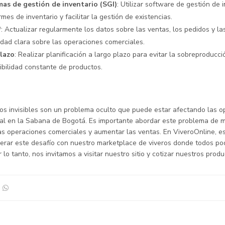
as de gestión de inventario (SGI)
: Utilizar software de gestión de 
rmes de inventario y facilitar la gestión de existencias.
*: Actualizar regularmente los datos sobre las ventas, los pedidos y l
idad clara sobre las operaciones comerciales.
plazo
: Realizar planificación a largo plazo para evitar la sobreproducc
ibilidad constante de productos.
ios invisibles son un problema oculto que puede estar afectando las 
al en la Sabana de Bogotá. Es importante abordar este problema de m
 las operaciones comerciales y aumentar las ventas. En ViveroOnline, 
perar este desafío con nuestro marketplace de viveros donde todos p
r lo tanto, nos invitamos a visitar nuestro sitio y cotizar nuestros prod