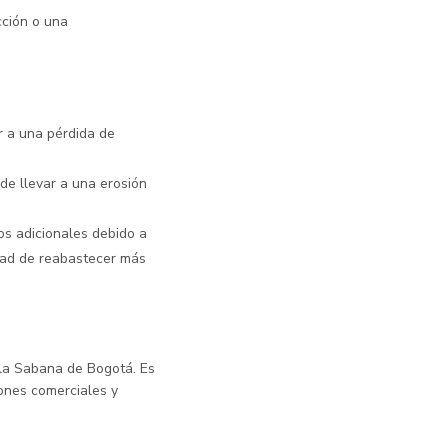
cción o una
ar a una pérdida de
ede llevar a una erosión
tos adicionales debido a
idad de reabastecer más
 la Sabana de Bogotá. Es
iones comerciales y