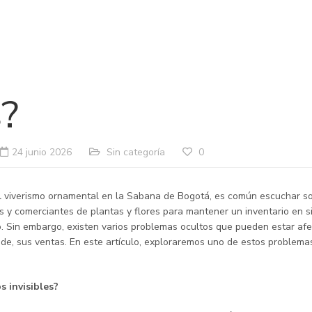
 que tu inventari
ble está afectando 
s?
24 junio 2026
Sin categoría
0
l viverismo ornamental en la Sabana de Bogotá, es común escuchar so
s y comerciantes de plantas y flores para mantener un inventario en s
 Sin embargo, existen varios problemas ocultos que pueden estar afec
nde, sus ventas. En este artículo, exploraremos uno de estos problema
s invisibles?