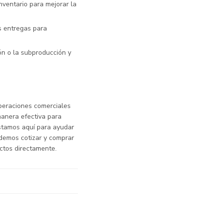
inventario para mejorar la
as entregas para
ión o la subproducción y
operaciones comerciales
anera efectiva para
estamos aquí para ayudar
odemos cotizar y comprar
uctos directamente.