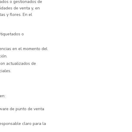
erados o gestionados de
idades de venta y, en
as y flores. En el
tiquetados o
stencias en el momento del
ión.
son actualizados de
iales.
en:
ftware de punto de venta
responsable claro para la