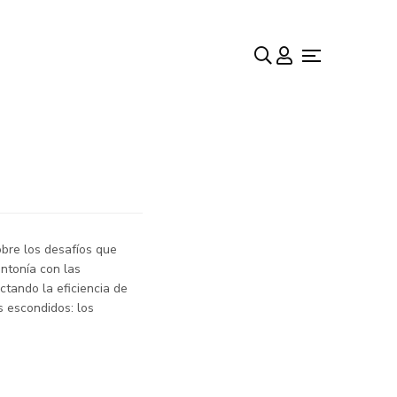
o
tus
bre los desafíos que
intonía con las
tando la eficiencia de
s escondidos: los