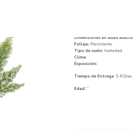
Esparrago
Descripción.
Dimensiones en edad adulta
Follaje:
Persistente.
Tipo de suelo
: humedad.
Clima
:
Exposición:
Tiempo de Entrega
: 5-8 Dias.
Edad:
“,”