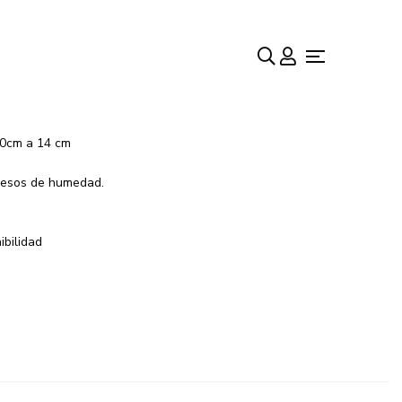
eviews)
 Los Alpes
0cm a 14 cm
xcesos de humedad.
ibilidad