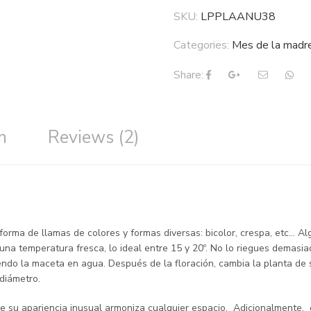
SKU:
LPPLAANU38
Categories:
Mes de la madr
Share:
n
Reviews (2)
n forma de llamas de colores y formas diversas: bicolor, crespa, etc… 
 una temperatura fresca, lo ideal entre 15 y 20º. No lo riegues demasi
do la maceta en agua. Después de la floración, cambia la planta de si
diámetro.
 que su apariencia inusual armoniza cualquier espacio. Adicionalmente