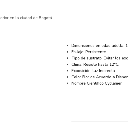
(
2
customer r
Rated
2
4.50
out
Violeta De
of 5 based on
customer
ratings
Descripción
Dimensiones en edad adulta:
1
Follaje:
Persistente.
Tipo de sustrato:
Evitar los e
Clima:
Resiste hasta 12°C.
Exposición:
luz Indirecta
Color Flor de Acuerdo a Dispon
Nombre Cientifico Cyclamen